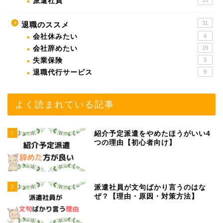
派遣社員
31
退職のススメ
会社休みたい
4
会社辞めたい
19
失業保険
3
退職代行サービス
9
よく読まれている記事
1
紹介予定派遣をやめたほうがいい4
つの理由【初心者向け】
2
派遣社員が文句ばかり言うのはな
ぜ？【理由・原因・対策方法】