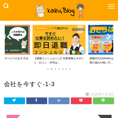
会社辞めたい
会社辞めたい
代行サービスのおすすめ
【退職コンシェルジュ】失業保険もサポー
退職代行SARABAは
..
ト・口コミ・評判は...
用の流れや使い方...
会社を今すぐ-1-3
2020年7月4日