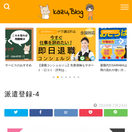
会社辞めたい
会社辞めたい
代行サービスのおすすめ
【退職コンシェルジュ】失業保険もサポー
退職代行SARABAは
..
ト・口コミ・評判は...
用の流れや使い方...
派遣登録-4
2020年7月24日