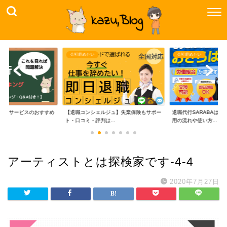
会社辞めたい
会社辞めたい
代行サービスのおすすめ
【退職コンシェルジュ】失業保険もサポー
退職代行SARABAは
..
ト・口コミ・評判は...
用の流れや使い方...
アーティストとは探検家です-4-4
2020年7月27日