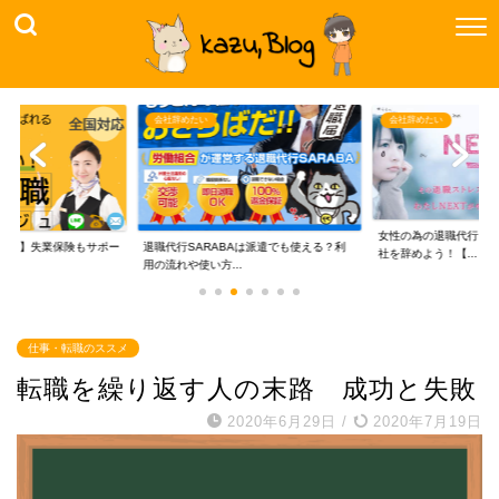
会社辞めたい
会社辞めたい
女性の為の退職代行【わ
ジュ】失業保険もサポー
退職代行SARABAは派遣でも使える？利
社を辞めよう！【...
..
用の流れや使い方...
仕事・転職のススメ
転職を繰り返す人の末路 成功と失敗
2020年6月29日
/
2020年7月19日