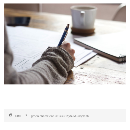
HOME
green-chameleon-s9CC2SKySJM-unsplash