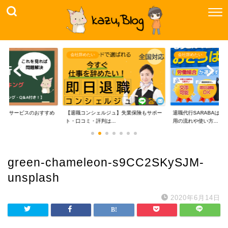
会社辞めたい
会社辞めたい
代行サービスのおすすめ
【退職コンシェルジュ】失業保険もサポー
退職代行SARABAは
..
ト・口コミ・評判は...
用の流れや使い方...
green-chameleon-s9CC2SKySJM-
unsplash
2020年6月14日