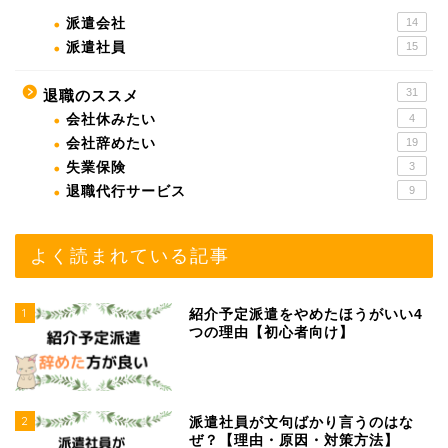
派遣会社
14
派遣社員
15
31
退職のススメ
会社休みたい
4
会社辞めたい
19
失業保険
3
退職代行サービス
9
よく読まれている記事
1
紹介予定派遣をやめたほうがいい4
つの理由【初心者向け】
2
派遣社員が文句ばかり言うのはな
ぜ？【理由・原因・対策方法】