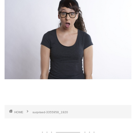
HOME
surprised-3355958_1920