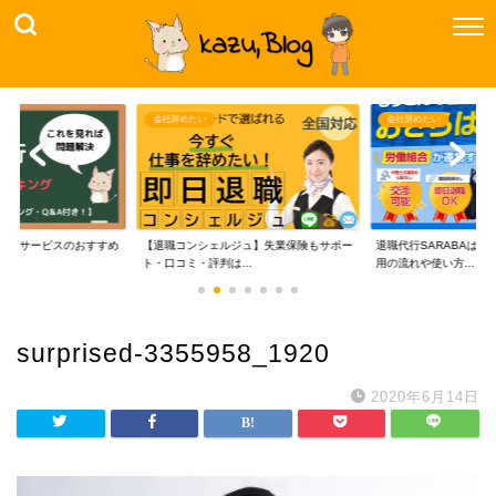
会社辞めたい
会社辞めたい
代行サービスのおすすめ
【退職コンシェルジュ】失業保険もサポー
退職代行SARABAは
..
ト・口コミ・評判は...
用の流れや使い方...
surprised-3355958_1920
2020年6月14日