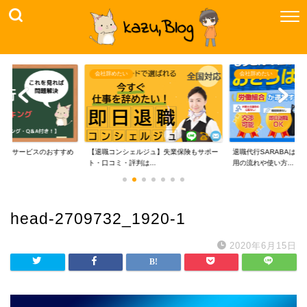
会社辞めたい
会社辞めたい
代行サービスのおすすめ
【退職コンシェルジュ】失業保険もサポー
退職代行SARABAは
..
ト・口コミ・評判は...
用の流れや使い方...
head-2709732_1920-1
2020年6月15日