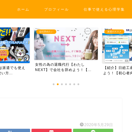
ホーム
プロフィール
仕事で使える心理学集
会社辞めたい
派遣のススメ
女性の為の退職代行【わたし
Aは派遣でも使え
【紹介】日総工
NEXT】で会社を辞めよう！【...
方...
よう！【初心者向
2020年5月29日