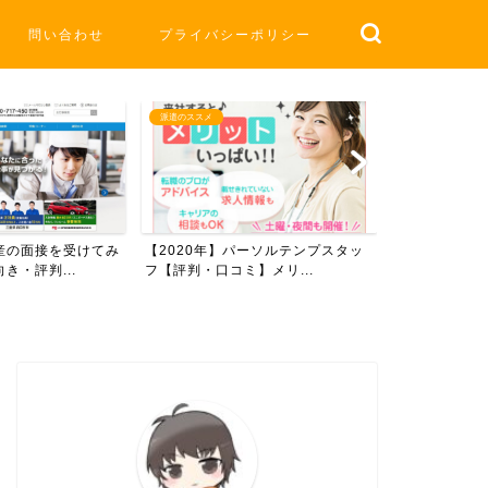
問い合わせ
プライバシーポリシー
派遣のススメ
派遣のススメ
産の面接を受けてみ
【2020年】パーソルテンプスタッ
派遣をはじめ
き・評判...
フ【評判・口コミ】メリ...
など【超初心