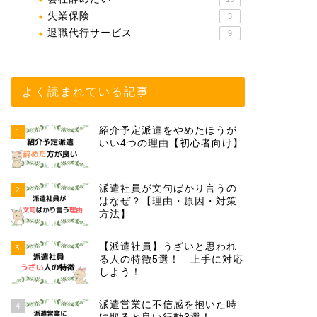
失業保険
3
退職代行サービス
9
よく読まれている記事
紹介予定派遣をやめたほうが
1
いい4つの理由【初心者向け】
派遣社員が文句ばかり言うの
2
はなぜ？【理由・原因・対策
方法】
【派遣社員】うざいと思われ
3
る人の特徴5選！ 上手に対応
しよう！
派遣営業に不信感を抱いた時
4