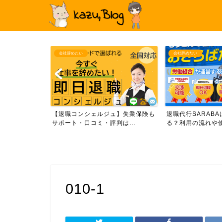
会社辞めたい
会社辞めたい
行サービスのお
【退職コンシェルジュ】失業保険も
退職代行SARAB
て...
サポート・口コミ・評判は...
る？利用の流れや使い
010-1