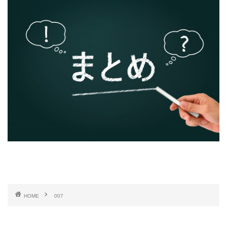
HOME
007