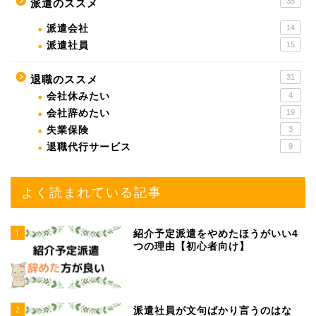
35
派遣のススメ
派遣会社
14
派遣社員
15
31
退職のススメ
会社休みたい
4
会社辞めたい
19
失業保険
3
退職代行サービス
9
よく読まれている記事
1
紹介予定派遣をやめたほうがいい4
つの理由【初心者向け】
2
派遣社員が文句ばかり言うのはな