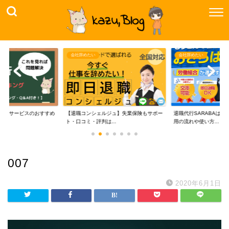
会社辞めたい
会社辞めたい
代行サービスのおすすめ
【退職コンシェルジュ】失業保険もサポー
退職代行SARABAは
..
ト・口コミ・評判は...
用の流れや使い方...
007
2020年6月1日